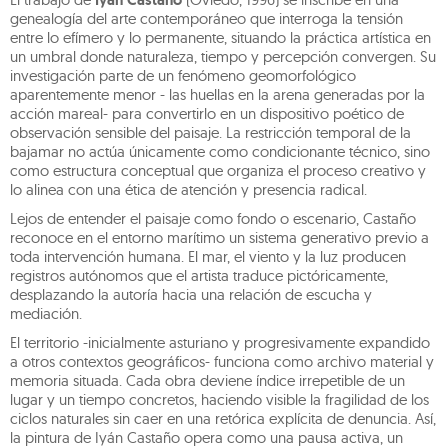
Iyán Castaño
genealogía del arte contemporáneo que interroga la tensión
entre lo efímero y lo permanente, situando la práctica artística en
un umbral donde naturaleza, tiempo y percepción convergen. Su
investigación parte de un fenómeno geomorfológico
aparentemente menor - las huellas en la arena generadas por la
acción mareal- para convertirlo en un dispositivo poético de
observación sensible del paisaje. La restricción temporal de la
bajamar no actúa únicamente como condicionante técnico, sino
como estructura conceptual que organiza el proceso creativo y
lo alinea con una ética de atención y presencia radical.
Lejos de entender el paisaje como fondo o escenario, Castaño
reconoce en el entorno marítimo un sistema generativo previo a
toda intervención humana. El mar, el viento y la luz producen
registros autónomos que el artista traduce pictóricamente,
desplazando la autoría hacia una relación de escucha y
mediación.
El territorio -inicialmente asturiano y progresivamente expandido
a otros contextos geográficos- funciona como archivo material y
memoria situada. Cada obra deviene índice irrepetible de un
lugar y un tiempo concretos, haciendo visible la fragilidad de los
ciclos naturales sin caer en una retórica explícita de denuncia. Así,
la pintura de Iyán Castaño opera como una pausa activa, un