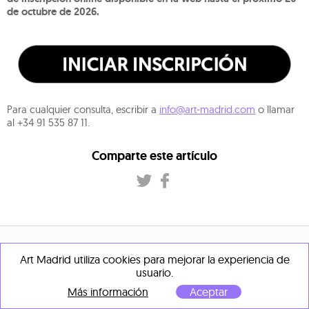
de octubre de 2026.
Para cualquier consulta, escribir a
info@art-madrid.com
o llamar
al +34 91 535 87 11.
Comparte este artículo
Si deseas recibir mas artículos como este
Art Madrid utiliza cookies para mejorar la experiencia de
Suscríbete a nuestra
usuario.
Más información
Aceptar