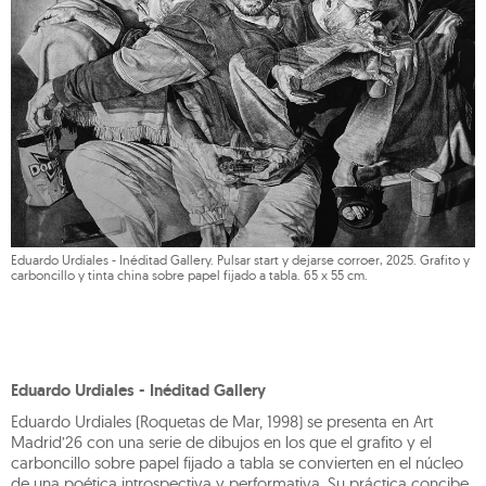
Eduardo Urdiales - Inéditad Gallery. Pulsar start y dejarse corroer, 2025. Grafito y
carboncillo y tinta china sobre papel fijado a tabla. 65 x 55 cm.
Eduardo Urdiales - Inéditad Gallery
Eduardo Urdiales (Roquetas de Mar, 1998) se presenta en Art
Madrid’26 con una serie de dibujos en los que el grafito y el
carboncillo sobre papel fijado a tabla se convierten en el núcleo
de una poética introspectiva y performativa. Su práctica concibe