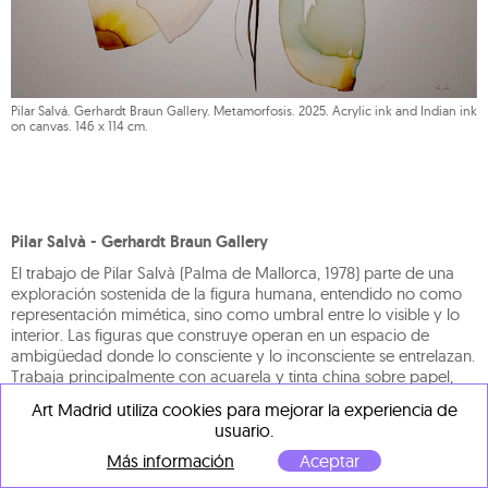
Pilar Salvá. Gerhardt Braun Gallery. Metamorfosis. 2025. Acrylic ink and Indian ink
on canvas. 146 x 114 cm.
Pilar Salvà - Gerhardt Braun Gallery
El trabajo de Pilar Salvà (Palma de Mallorca, 1978) parte de una
exploración sostenida de la figura humana, entendido no como
representación mimética, sino como umbral entre lo visible y lo
interior. Las figuras que construye operan en un espacio de
ambigüedad donde lo consciente y lo inconsciente se entrelazan.
Trabaja principalmente con acuarela y tinta china sobre papel,
desarrollando una técnica depurada y sus composiciones
Art Madrid utiliza cookies para mejorar la experiencia de
destacan por la precisión y por la atención a gestos mínimos y
usuario.
expresiones sutiles, capaces de activar una carga emocional
profunda sin recurrir a la exageración narrativa. Aunque su
Más información
Aceptar
universo visual se ha centrado en el retrato figurativo, Salvà