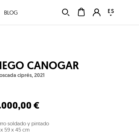
ES
BLOG
IEGO CANOGAR
oscada ciprés
,
2021
1.000,00 €
rro soldado y pintado
 x 59 x 45 cm