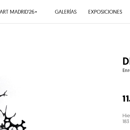
ART MADRID'26
GALERÍAS
EXPOSICIONES
D
Enr
1
Hie
183