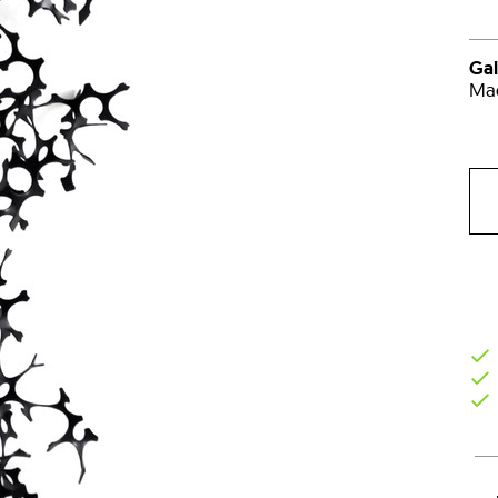
Gal
Mad