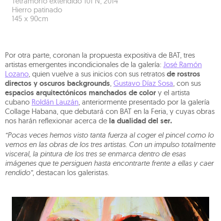
Tetramorfo extendido 101 N
,
2014
Hierro patinado
145
x
90
cm
Por otra parte, coronan la propuesta expositiva de BAT, tres
artistas emergentes incondicionales de la galería:
José Ramón
Lozano
, quien vuelve a sus inicios con sus retratos
de rostros
directos y oscuros backgrounds
,
Gustavo Díaz Sosa
, con sus
espacios arquitectónicos manchados de color
y el artista
cubano
Roldán Lauzán
, anteriormente presentado por la galería
Collage Habana, que debutará con BAT en la Feria, y cuyas obras
nos harán reflexionar acerca de
la dualidad del ser.
“Pocas veces hemos visto tanta fuerza al coger el pincel como lo
vemos en las obras de los tres artistas. Con un impulso totalmente
visceral, la pintura de los tres se enmarca dentro de esas
imágenes que te persiguen hasta encontrarte frente a ellas y caer
rendido”
, destacan los galeristas.