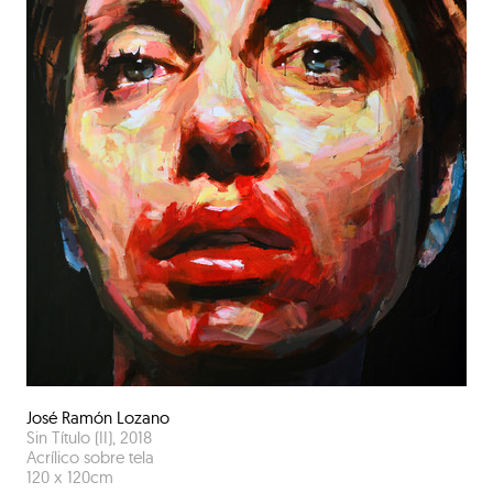
José Ramón Lozano
Sin Título (II)
,
2018
Acrílico sobre tela
120
x
120
cm