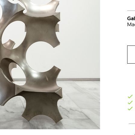
Gal
Mad