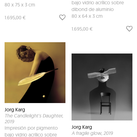
bajo vidrio acrílico sobre
80 x 75 x 3 cm
dibond de aluminio
80 x 64 x 3 cm
1.695,00 €
1.695,00 €
Jorg Karg
The Candlelight's Daughter
,
2019
Jorg Karg
Impresión por pigmento
A fragile glow
, 2019
bajo vidrio acrílico sobre