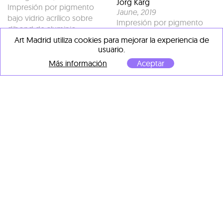
Jorg Karg
Impresión por pigmento
Jaune
, 2019
bajo vidrio acrílico sobre
Impresión por pigmento
dibond de aluminio
bajo vidrio acrílico sobre
80 x 74 x 3 cm
Art Madrid utiliza cookies para mejorar la experiencia de
dibond de aluminio
usuario.
80 x 72 x 3 cm
1.635,00 €
Más información
Aceptar
1.635,00 €