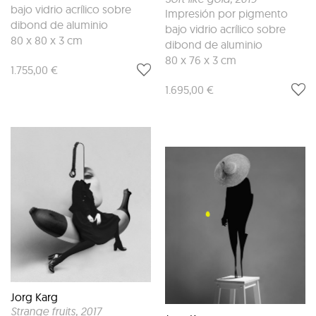
bajo vidrio acrílico sobre
Impresión por pigmento
dibond de aluminio
bajo vidrio acrílico sobre
80 x 80 x 3 cm
dibond de aluminio
80 x 76 x 3 cm
1.755,00 €
1.695,00 €
Jorg Karg
Strange fruits
, 2017