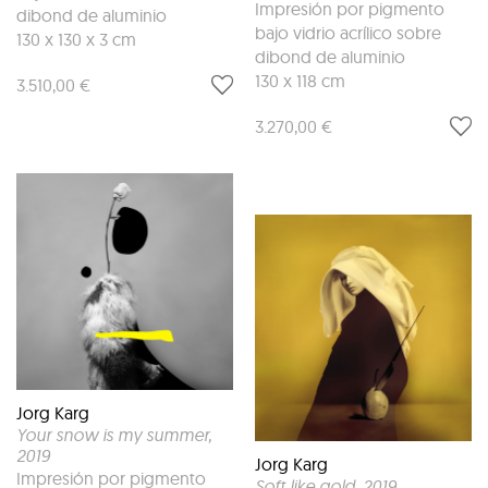
Impresión por pigmento
dibond de aluminio
bajo vidrio acrílico sobre
130 x 130 x 3 cm
dibond de aluminio
130 x 118 cm
3.510,00 €
3.270,00 €
Jorg Karg
Your snow is my summer
,
2019
Jorg Karg
Impresión por pigmento
Soft like gold
, 2019