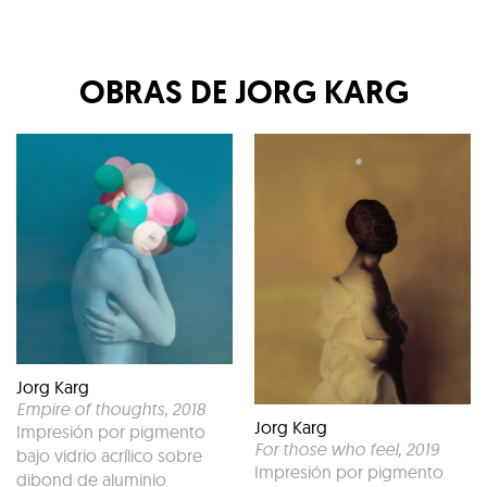
OBRAS DE
JORG KARG
Jorg Karg
Empire of thoughts
, 2018
Jorg Karg
Impresión por pigmento
For those who feel
, 2019
bajo vidrio acrílico sobre
Impresión por pigmento
dibond de aluminio