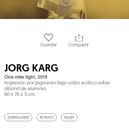
Guardar
Compartir
JORG KARG
One mile light
,
2019
Impresión por pigmento bajo vidrio acrílico sobre
dibond de aluminio
80 x 76 x 3 cm
SURREALISMO
RETRATO
MUJER