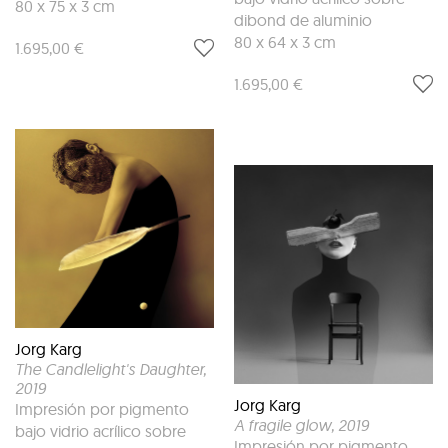
80 x 75 x 3 cm
dibond de aluminio
80 x 64 x 3 cm
1.695,00 €
1.695,00 €
Jorg Karg
The Candlelight's Daughter
,
2019
Jorg Karg
Impresión por pigmento
A fragile glow
, 2019
bajo vidrio acrílico sobre
Impresión por pigmento