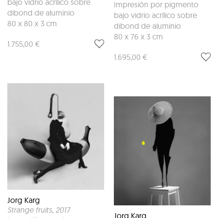
bajo vidrio acrílico sobre
Impresión por pigmento
dibond de aluminio
bajo vidrio acrílico sobre
80 x 80 x 3 cm
dibond de aluminio
80 x 76 x 3 cm
1.755,00 €
1.695,00 €
Jorg Karg
Strange fruits
, 2017
Jorg Karg