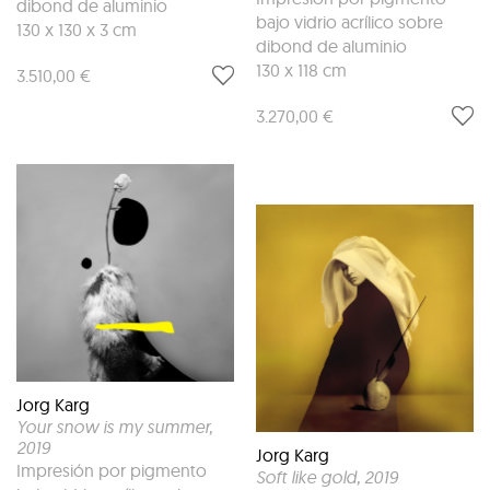
dibond de aluminio
bajo vidrio acrílico sobre
130 x 130 x 3 cm
dibond de aluminio
130 x 118 cm
3.510,00 €
3.270,00 €
Jorg Karg
Your snow is my summer
,
2019
Jorg Karg
Impresión por pigmento
Soft like gold
, 2019