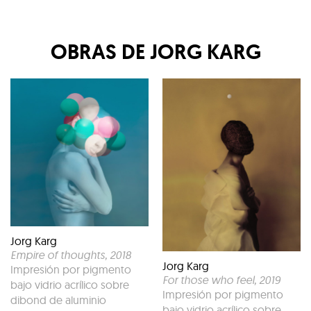
OBRAS DE
JORG KARG
Jorg Karg
Empire of thoughts
, 2018
Jorg Karg
Impresión por pigmento
For those who feel
, 2019
bajo vidrio acrílico sobre
Impresión por pigmento
dibond de aluminio
bajo vidrio acrílico sobre