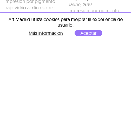
Impresión por pigmento
Jaune
, 2019
bajo vidrio acrílico sobre
Impresión por pigmento
dibond de aluminio
bajo vidrio acrílico sobre
Art Madrid utiliza cookies para mejorar la experiencia de
80 x 74 x 3 cm
dibond de aluminio
usuario.
80 x 72 x 3 cm
1.635,00 €
Más información
Aceptar
1.635,00 €