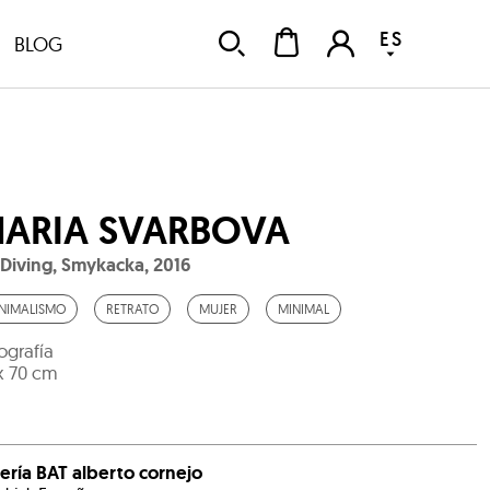
ES
BLOG
ARIA SVARBOVA
Diving, Smykacka
,
2016
NIMALISMO
RETRATO
MUJER
MINIMAL
ografía
x 70 cm
ería BAT alberto cornejo