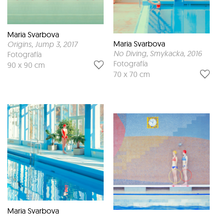
Maria Svarbova
Maria Svarbova
Origins, Jump 3
, 2017
No Diving, Smykacka
, 2016
Fotografía
Fotografía
90 x 90 cm
70 x 70 cm
Maria Svarbova