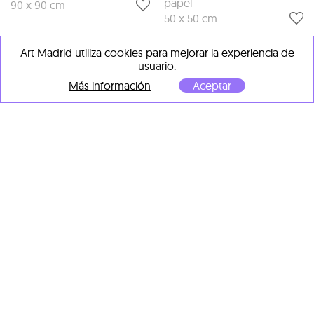
papel
90 x 90 cm
50 x 50 cm
Art Madrid utiliza cookies para mejorar la experiencia de
usuario.
Más información
Aceptar
Maria Svarbova
Maria Svarbova
Swimming Pool, Seats
, 2016
The Tribune, Wheel
, 2016
Impresión digital sobre
Impresión digital sobre
papel
papel
50 x 50 cm
50 x 50 cm