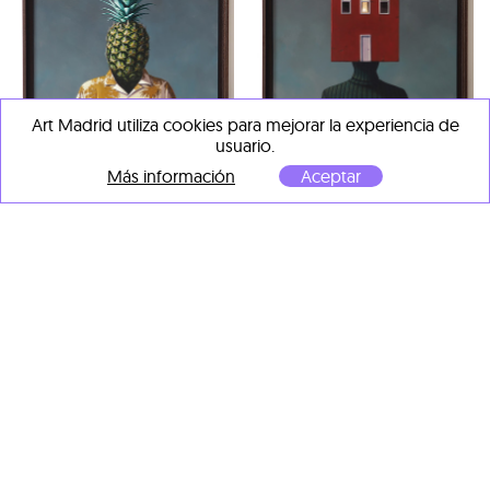
Art Madrid utiliza cookies para mejorar la experiencia de
usuario.
Daniel Sueiras
Daniel Sueiras
Más información
Aceptar
"The welcomer"
, 2025
The Tourist HD
, 2025
Óleo sobre tabla
Óleo sobre tabla
80 x 60 cm
60 x 80 cm