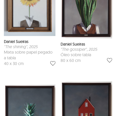
Daniel Sueiras
Daniel Sueiras
"The shining"
, 2025
"The gossiper"
, 2025
Mixta sobre papel pegado
Óleo sobre tabla
a tabla
80 x 60 cm
40 x 30 cm