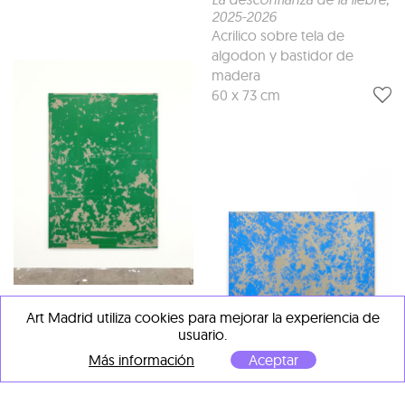
2025-2026
Acrilico sobre tela de
algodon y bastidor de
madera
60 x 73 cm
DIMASLA (Diana + Álvaro)
Art Madrid utiliza cookies para mejorar la experiencia de
Germen impecable
, 2026
usuario.
Acrilico sobre tela de
Más información
Aceptar
algodon y bastidor de
madera
DIMASLA (Diana + Álvaro)
162 x 114 cm