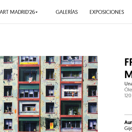
ART MADRID'26
GALERÍAS
EXPOSICIONES
F
M
Una
Óle
120
Aur
Gij