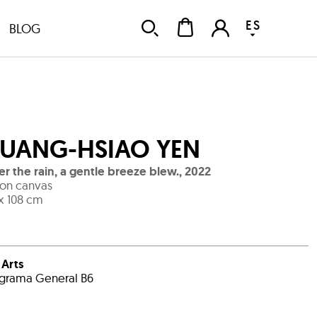
ES
BLOG
UANG-HSIAO YEN
er the rain, a gentle breeze blew.
,
2022
 on canvas
x 108 cm
i Arts
grama General B6