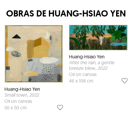
OBRAS DE
HUANG-HSIAO YEN
Huang-Hsiao Yen
After the rain, a gentle
breeze blew.
, 2022
Oil on canvas
46 x 108 cm
Huang-Hsiao Yen
Small town
, 2022
Oil on canvas
50 x 50 cm