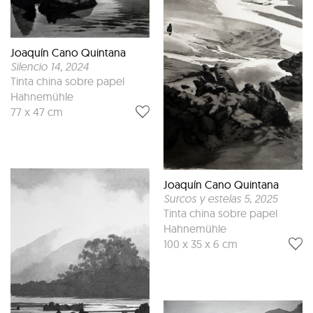
Joaquín Cano Quintana
Silencio 14
, 2024
Tinta china sobre papel
Hahnemühle
77 x 47 cm
Joaquín Cano Quintana
Surcos y estelas 5
, 2025
Tinta china sobre papel
Hahnemühle
100 x 35 x 6 cm