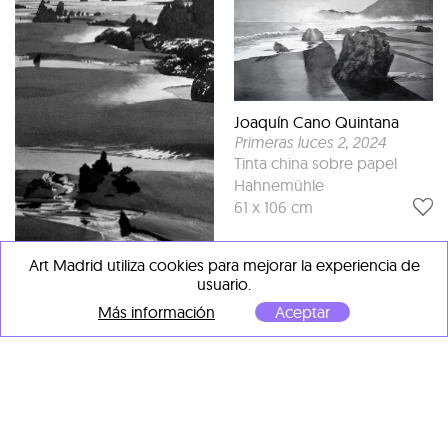
Joaquín Cano Quintana
Primeras luces 2
, 2024
Tinta china sobre papel
Hahnemühle
61 x 106 cm
Art Madrid utiliza cookies para mejorar la experiencia de
usuario.
Joaquín Cano Quintana
Surcos y estelas 2
, 2025
Más información
Aceptar
Tinta china sobre papel
Hahnemühle
95 x 35 x 6 cm