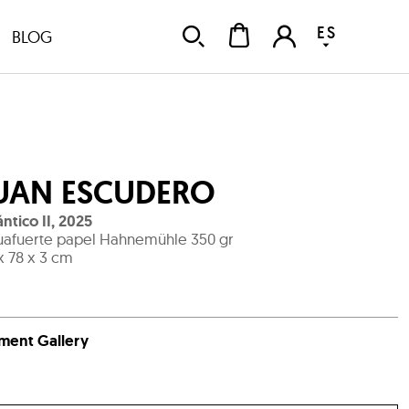
ES
BLOG
UAN ESCUDERO
ántico II
,
2025
afuerte papel Hahnemühle 350 gr
x 78 x 3 cm
ment Gallery