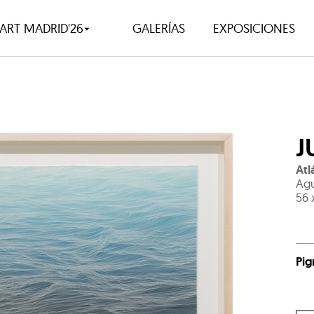
ART MADRID'26
GALERÍAS
EXPOSICIONES
J
Atl
Agu
56 
Pig