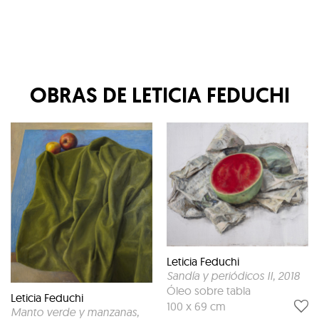
OBRAS DE
LETICIA FEDUCHI
Leticia Feduchi
Sandía y periódicos II
, 2018
Óleo sobre tabla
Leticia Feduchi
100 x 69 cm
Manto verde y manzanas
,