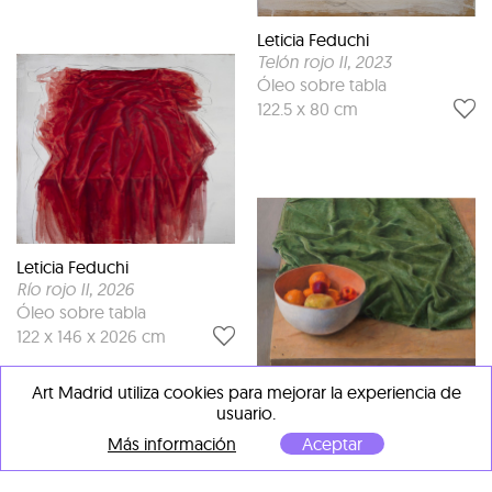
Leticia Feduchi
Telón rojo II
, 2023
Óleo sobre tabla
122.5 x 80 cm
Leticia Feduchi
Río rojo II
, 2026
Óleo sobre tabla
122 x 146 x 2026 cm
Art Madrid utiliza cookies para mejorar la experiencia de
Leticia Feduchi
usuario.
Frutero y tela verde
, 2015
Más información
Aceptar
Óleo sobre tabla
70 x 80 cm