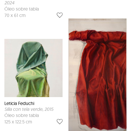
2024
Óleo sobre tabla
70 x 61 cm
Leticia Feduchi
Silla con tela verde
, 2015
Óleo sobre tabla
125 x 122.5 cm