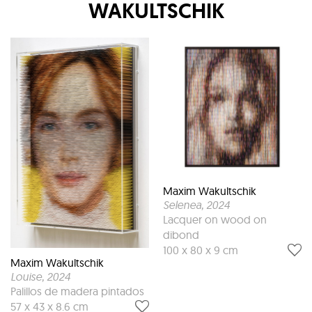
WAKULTSCHIK
Maxim Wakultschik
Selenea
, 2024
Lacquer on wood on
dibond
100 x 80 x 9 cm
Maxim Wakultschik
Louise
, 2024
Palillos de madera pintados
57 x 43 x 8.6 cm