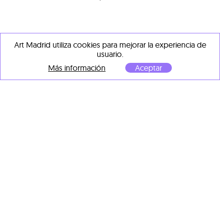
Art Madrid utiliza cookies para mejorar la experiencia de
usuario.
Más información
Aceptar
OBRAS DESTACADAS DE
OTROS ARTISTAS
Fabian Treiber
Dave Cooper