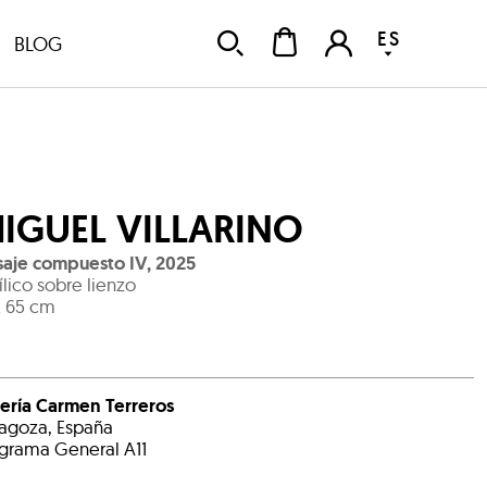
ES
BLOG
IGUEL VILLARINO
saje compuesto IV
,
2025
ílico sobre lienzo
x 65 cm
ería Carmen Terreros
agoza, España
grama General A11