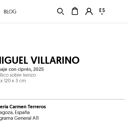
ES
BLOG
IGUEL VILLARINO
saje con ciprés
,
2025
ílico sobre lienzo
 x 120 x 3 cm
ería Carmen Terreros
agoza, España
grama General A11