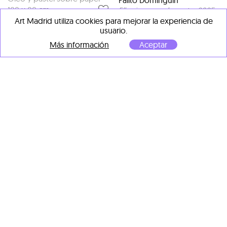
100 x 80 cm
Ella siempre elegante
, 2025
Acrílico sobre papel
Art Madrid utiliza cookies para mejorar la experiencia de
usuario.
100 x 80 cm
Más información
Aceptar
Palito Dominguín
Cabeza de pez
, 2025
Acrílico sobre papel
90 x 90 cm