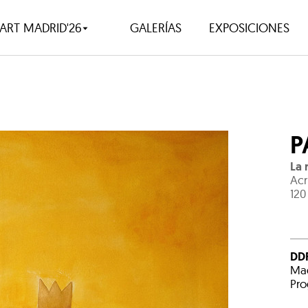
ART MADRID'26
GALERÍAS
EXPOSICIONES
P
La 
Acr
120
DDR
Mad
Pro