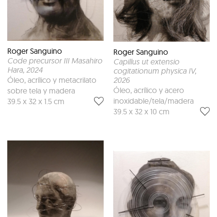
Roger Sanguino
Roger Sanguino
Code precursor III Masahiro
Capillus ut extensio
Hara
, 2024
cogitationum physica IV
,
Óleo, acrílico y metacrilato
2026
Óleo, acrílico y acero
sobre tela y madera
inoxidable/tela/madera
39.5 x 32 x 1.5 cm
39.5 x 32 x 10 cm