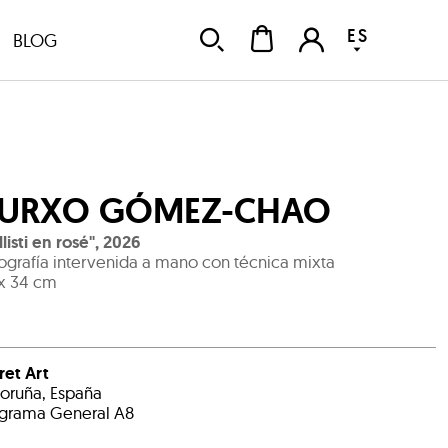
ES
BLOG
URXO GÓMEZ-CHAO
llisti en rosé"
,
2026
ografía intervenida a mano con técnica mixta
x 34 cm
et Art
oruña, España
grama General A8