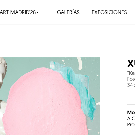
ART MADRID'26
GALERÍAS
EXPOSICIONES
X
"Ka
Fot
34 
Mor
A C
Pro