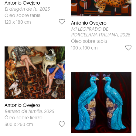
Antonio Ovejero
El dragón de fu
, 2025
Óleo sobre tabla
120 x 180 cm
Antonio Ovejero
MI LEOPRADO DE
PORCELANA ITALIANA
, 2026
Óleo sobre tabla
100 x 100 cm
Antonio Ovejero
Retrato de familia
, 2026
Óleo sobre lienzo
300 x 260 cm