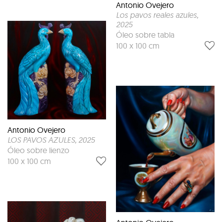
Antonio Ovejero
Los pavos reales azules
,
2025
Óleo sobre tabla
100 x 100 cm
Antonio Ovejero
LOS PAVOS AZULES
, 2025
Óleo sobre lienzo
100 x 100 cm