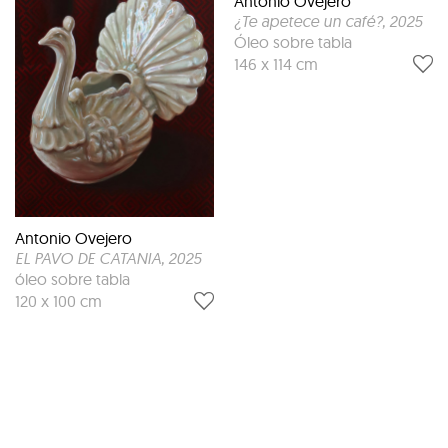
Antonio Ovejero
¿Te apetece un café?
, 2025
Óleo sobre tabla
146 x 114 cm
Antonio Ovejero
EL PAVO DE CATANIA
, 2025
óleo sobre tabla
120 x 100 cm