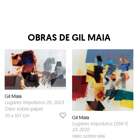
OBRAS DE
GIL MAIA
Gil Maia
Lugares Impolutos 20
, 2023
Óleo sobre papel
70 x 107 cm
Gil Maia
Lugares Impolutos (259-1)
23
, 2022
óleo sobre tela