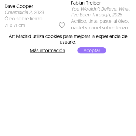
Fabian Treiber
Dave Cooper
You Wouldn’t Believe, What
Creamsicle 2
, 2023
I’ve Been Through
, 2025
Óleo sobre lienzo
Acrílico, tinta, pastel al óleo,
71 x 71 cm
pastel y papel sobre lienzo
170 x 180 cm
Art Madrid utiliza cookies para mejorar la experiencia de
usuario.
Más información
Aceptar
Sergio de la Flora
Nihonzaru
, 2023
Manuel Barreiro“Paparolo”
Óleo sobre resina y madera
Soma Inclinado
, 2023
50 x 50 cm