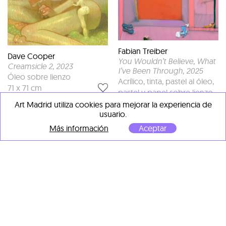
Fabian Treiber
Dave Cooper
You Wouldn’t Believe, What
Creamsicle 2
, 2023
I’ve Been Through
, 2025
Óleo sobre lienzo
Acrílico, tinta, pastel al óleo,
71 x 71 cm
pastel y papel sobre lienzo
170 x 180 cm
Art Madrid utiliza cookies para mejorar la experiencia de
usuario.
Más información
Aceptar