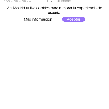
aluminio
200 x 26 x 26 cm
202 x 26 x 26 cm
Art Madrid utiliza cookies para mejorar la experiencia de
usuario.
Más información
Aceptar
OBRAS DESTACADAS DE
OTROS ARTISTAS