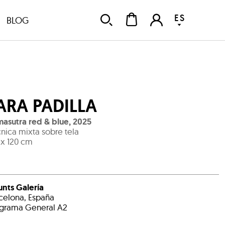
ES
BLOG
ARA PADILLA
asutra red & blue
,
2025
nica mixta sobre tela
 x 120 cm
unts Galería
celona, España
grama General A2