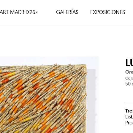
ART MADRID'26
GALERÍAS
EXPOSICIONES
L
Ora
caj
50 
Tr
Lis
Pro