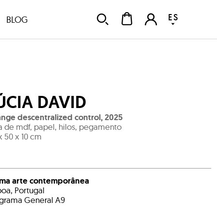
ES
BLOG
ÚCIA DAVID
nge descentralized control
,
2025
a de mdf, papel, hilos, pegamento
x 50 x 10 cm
ema arte contemporânea
boa, Portugal
grama General A9