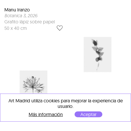
Manu Iranzo
Botanica 3
, 2026
Grafito lápiz sobre papel
50 x 40 cm
Manu Iranzo
Art Madrid utiliza cookies para mejorar la experiencia de
Botanica i
, 2025
usuario.
Lápiz y papel
Más información
Aceptar
40 x 50 cm
Manu Iranzo