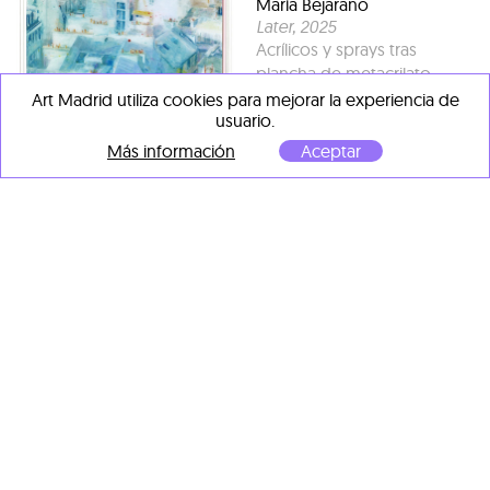
María Bejarano
Later
, 2025
Acrílicos y sprays tras
plancha de metacrilato
54 x 44 cm
Art Madrid utiliza cookies para mejorar la experiencia de
usuario.
Más información
Aceptar
María Bejarano
Here or not
, 2025
Técnica mixta tras
metacrilato
100 x 80 x 3 cm
María Bejarano
Listening
, 2025
Acrílicos y sprays tras
plancha de metacrilato
54 x 44 cm