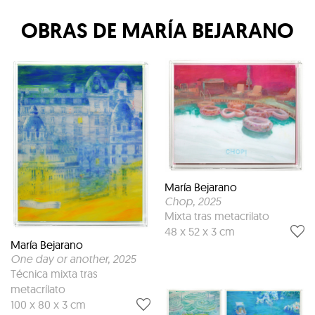
OBRAS DE
MARÍA BEJARANO
María Bejarano
Chop
, 2025
Mixta tras metacrilato
48 x 52 x 3 cm
María Bejarano
One day or another
, 2025
Técnica mixta tras
metacrílato
100 x 80 x 3 cm