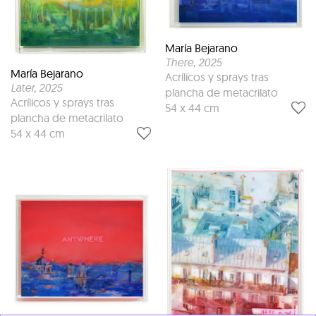
María Bejarano
There
, 2025
María Bejarano
Acrílicos y sprays tras
Later
, 2025
plancha de metacrilato
Acrílicos y sprays tras
54 x 44 cm
plancha de metacrilato
54 x 44 cm