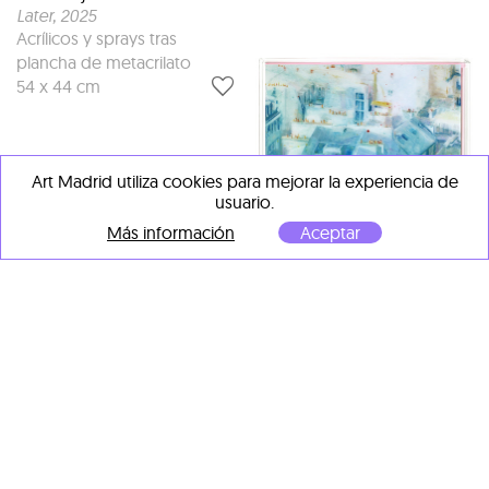
Later
, 2025
Acrílicos y sprays tras
plancha de metacrilato
54 x 44 cm
Art Madrid utiliza cookies para mejorar la experiencia de
usuario.
Más información
Aceptar
María Bejarano
Here or not
, 2025
María Bejarano
Técnica mixta tras
anywhere
, 2025
metacrilato
Mixta tras metacrilato
100 x 80 x 3 cm
42 x 52 x 3 cm