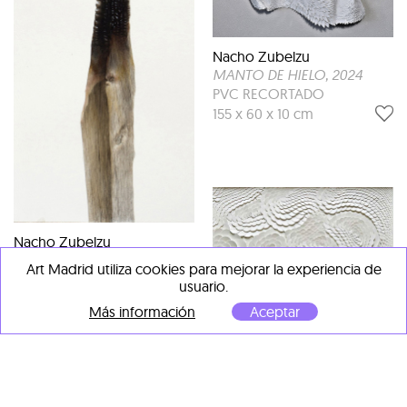
Nacho Zubelzu
MANTO DE HIELO
, 2024
PVC RECORTADO
155 x 60 x 10 cm
Nacho Zubelzu
Monte Dobra
, 2025
Art Madrid utiliza cookies para mejorar la experiencia de
Pluma y tinta sobre papel
usuario.
102 x 33 cm
Más información
Aceptar
Nacho Zubelzu
Trashumancia 30
, 2024
Papel recortado sobre
lienzo
60 x 90 cm