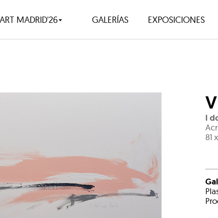
ART MADRID'26
GALERÍAS
EXPOSICIONES
V
I d
Acr
81 
Gal
Pla
Pro