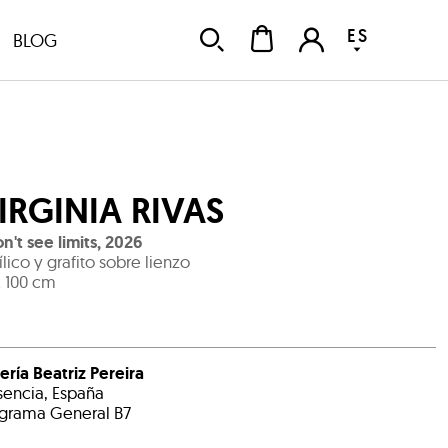
ES
BLOG
IRGINIA RIVAS
on't see limits
,
2026
ílico y grafito sobre lienzo
x 100 cm
ería Beatriz Pereira
sencia, España
grama General B7