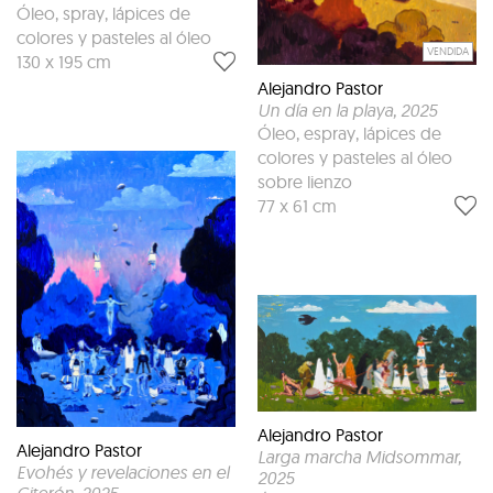
Óleo, spray, lápices de
colores y pasteles al óleo
VENDIDA
130 x 195 cm
Alejandro Pastor
Un día en la playa
, 2025
Óleo, espray, lápices de
colores y pasteles al óleo
sobre lienzo
77 x 61 cm
Alejandro Pastor
Alejandro Pastor
Larga marcha Midsommar
,
Evohés y revelaciones en el
2025
Citerón
, 2025