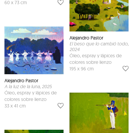
60 x 73 cm
Alejandro Pastor
El beso que lo cambió todo
,
2024
Óleo, espray y lápices de
colores sobre lienzo
195 x 96 cm
Alejandro Pastor
A la luz de la luna
, 2025
Óleo, espray y lápices de
colores sobre lienzo
33 x 41 cm