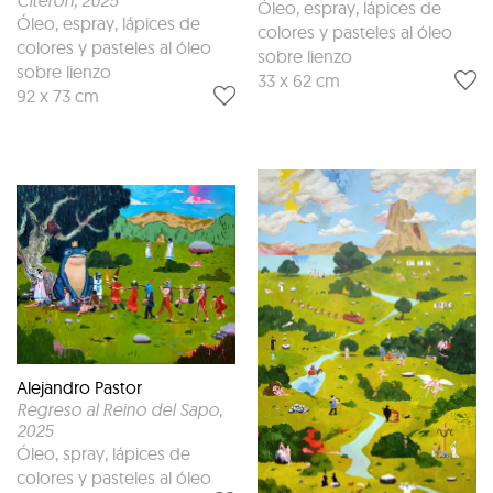
Óleo, espray, lápices de
Óleo, espray, lápices de
colores y pasteles al óleo
colores y pasteles al óleo
sobre lienzo
sobre lienzo
33 x 62 cm
92 x 73 cm
Alejandro Pastor
Regreso al Reino del Sapo
,
2025
Óleo, spray, lápices de
colores y pasteles al óleo