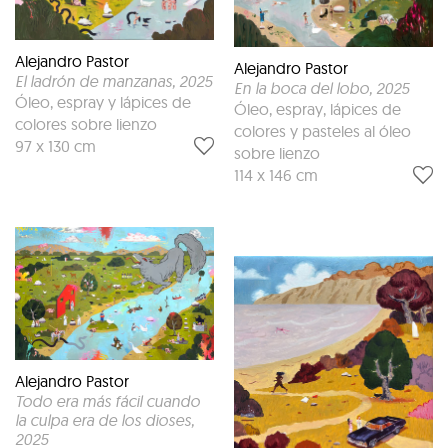
Alejandro Pastor
Alejandro Pastor
El ladrón de manzanas
, 2025
En la boca del lobo
, 2025
Óleo, espray y lápices de
Óleo, espray, lápices de
colores sobre lienzo
colores y pasteles al óleo
97 x 130 cm
sobre lienzo
114 x 146 cm
Alejandro Pastor
Todo era más fácil cuando
la culpa era de los dioses
,
2025