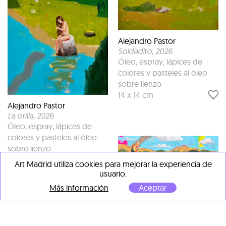
Alejandro Pastor
Soldadito
, 2026
Óleo, espray, lápices de
colores y pasteles al óleo
sobre lienzo
14 x 14 cm
Alejandro Pastor
La orilla
, 2026
Óleo, espray, lápices de
colores y pasteles al óleo
sobre lienzo
14 x 14 cm
Art Madrid utiliza cookies para mejorar la experiencia de
usuario.
Más información
Aceptar