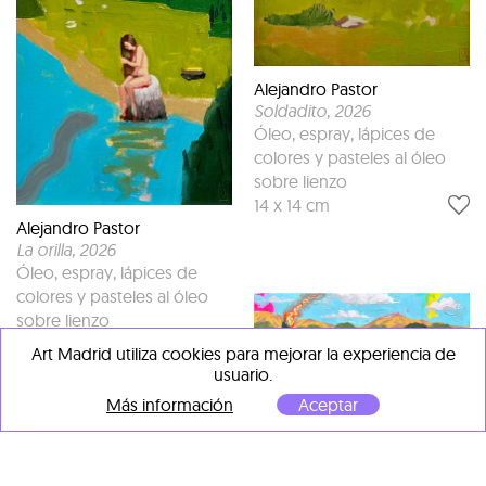
Alejandro Pastor
Soldadito
, 2026
Óleo, espray, lápices de
colores y pasteles al óleo
sobre lienzo
14 x 14 cm
Alejandro Pastor
La orilla
, 2026
Óleo, espray, lápices de
colores y pasteles al óleo
sobre lienzo
14 x 14 cm
Art Madrid utiliza cookies para mejorar la experiencia de
usuario.
Más información
Aceptar