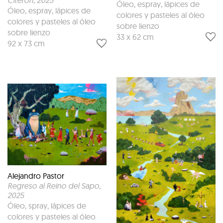
Citerón
, 2025
Óleo, espray, lápices de
Óleo, espray, lápices de
colores y pasteles al óleo
colores y pasteles al óleo
sobre lienzo
sobre lienzo
33 x 62 cm
92 x 73 cm
Alejandro Pastor
Regreso al Reino del Sapo
,
2025
Óleo, spray, lápices de
colores y pasteles al óleo