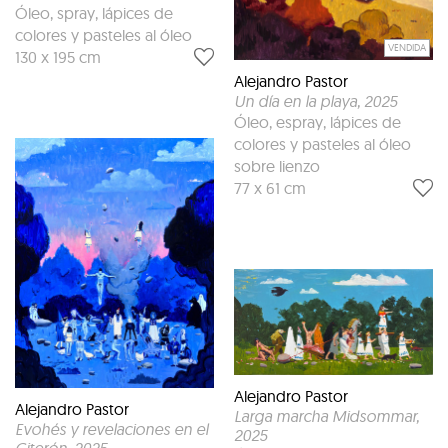
Óleo, spray, lápices de
colores y pasteles al óleo
VENDIDA
130 x 195 cm
Alejandro Pastor
Un día en la playa
, 2025
Óleo, espray, lápices de
colores y pasteles al óleo
sobre lienzo
77 x 61 cm
Alejandro Pastor
Alejandro Pastor
Larga marcha Midsommar
,
Evohés y revelaciones en el
2025