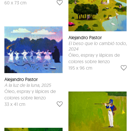
60 x 73 cm
Alejandro Pastor
El beso que lo cambió todo
,
2024
Óleo, espray y lápices de
colores sobre lienzo
195 x 96 cm
Alejandro Pastor
A la luz de la luna
, 2025
Óleo, espray y lápices de
colores sobre lienzo
33 x 41 cm