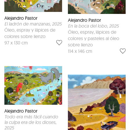
Alejandro Pastor
Alejandro Pastor
El ladrón de manzanas
, 2025
En la boca del lobo
, 2025
Óleo, espray y lápices de
Óleo, espray, lápices de
colores sobre lienzo
colores y pasteles al óleo
97 x 130 cm
sobre lienzo
114 x 146 cm
Alejandro Pastor
Todo era más fácil cuando
la culpa era de los dioses
,
2025