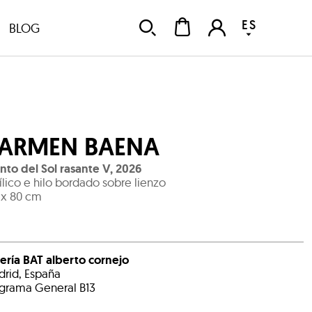
ES
BLOG
ARMEN BAENA
nto del Sol rasante V
,
2026
ílico e hilo bordado sobre lienzo
 x 80 cm
ería BAT alberto cornejo
rid, España
grama General B13