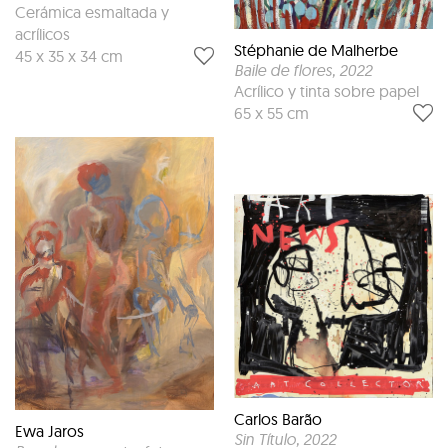
Cerámica esmaltada y
acrílicos
Stéphanie de Malherbe
45 x 35 x 34 cm
Baile de flores
, 2022
Acrílico y tinta sobre papel
65 x 55 cm
Carlos Barão
Ewa Jaros
Sin Título
, 2022