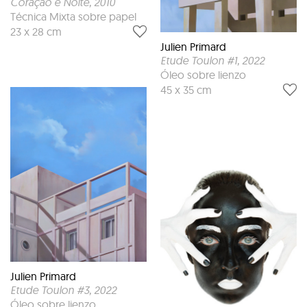
Coração e Noite
, 2010
Técnica Mixta sobre papel
23 x 28 cm
Julien Primard
Etude Toulon #1
, 2022
Óleo sobre lienzo
45 x 35 cm
Julien Primard
Etude Toulon #3
, 2022
Óleo sobre lienzo