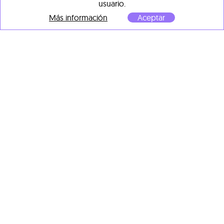
usuario.
Más información
Aceptar
Nicolás Lisardo
The Wall
, 2021
Técnica Mixta sobre madera
60 x 60 x 12 cm
Marc Sparfel
TRP3
, 2021