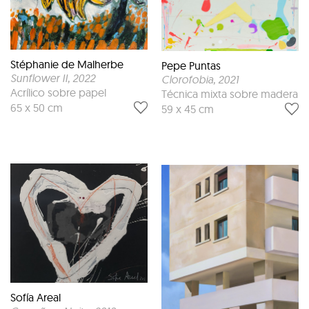
Stéphanie de Malherbe
Pepe Puntas
Sunflower II
, 2022
Clorofobia
, 2021
Acrílico sobre papel
Técnica mixta sobre madera
65 x 50 cm
59 x 45 cm
Sofía Areal