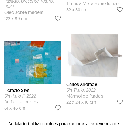
Pasado, presente, futuro
,
Técnica Mixta sobre lienzo
2022
52 x 50 cm
Óleo sobre madera
122 x 89 cm
Carlos Andrade
Sin Título
, 2022
Horacio Silva
Sin título II
, 2022
Mármol de Pardais
Acrílico sobre tela
22 x 24 x 16 cm
61 x 46 cm
Art Madrid utiliza cookies para mejorar la experiencia de