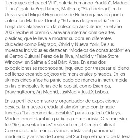
“Lenguajes del papel VIII”, galería Fernando Pradilla”, Madrid;
“Línea”, galería Pep Llabrés, Mallorca; “Alta fidelidad” en la
Universidad Miguel Hernández de Elche organizada por la
colección Martínez-Lloret y “60 años de geometría” en la
Lonja de Calatrava con la colección Ars Citerior. En el año
2007 recibe el premio Caravana internacional de artes
plásticas, que le lleva a mostrar su obra en diferentes
ciudades como Belgrado, Ohrid y Nueva York. De sus
muestras individuales destacan “Modelos de construcción” en
el Centro Cultural Pérez de la Riva, Madrid y “False Store
Window” en Salmaia Spai Dárt, Altea. En estas dos
exposiciones se reconoce su inquietud por traspasar el plano
del lienzo creando objetos tridimensionales pintados. En los
últimos cinco años ha participado de manera ininterrumpida
en las principales ferias de la capital, como Estampa,
DrawingRoom, Art Madrid, JustMad y JustLX Lisboa.
En su perfil de comisario y organizador de exposiciones
destaca la muestra creada al alimón junto con Enrique
Juncosa “Las geometrías posibles” para la galería Odalys,
Madrid, donde también participa como artista. Otra muestra
fue “Re-presentaciones” realizada en el Centro Cultural
Coreano donde reunió a varios artistas del panorama
madrileño y artistas de Corea del Sur bajo el marco de la feria