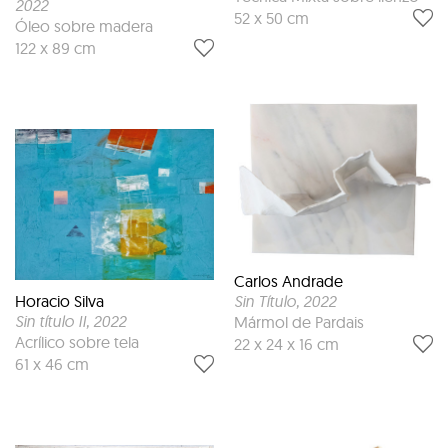
2022
52 x 50 cm
Óleo sobre madera
122 x 89 cm
Carlos Andrade
Sin Título
, 2022
Horacio Silva
Sin título II
, 2022
Mármol de Pardais
Acrílico sobre tela
22 x 24 x 16 cm
61 x 46 cm