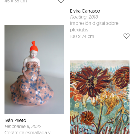
45 x 35 cm
Elvira Carrasco
Floating
, 2018
Impresión digital sobre
plexiglas
100 x 74 cm
Iván Prieto
Hinchable II
, 2022
Cerámica esmaltada y