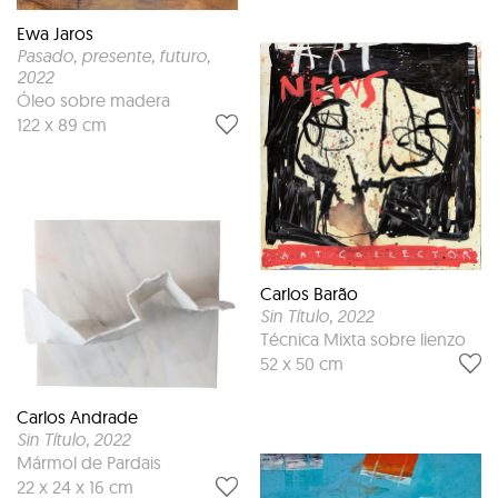
Ewa Jaros
Pasado, presente, futuro
,
2022
Óleo sobre madera
122 x 89 cm
Carlos Barão
Sin Título
, 2022
Técnica Mixta sobre lienzo
52 x 50 cm
Carlos Andrade
Sin Título
, 2022
Mármol de Pardais
22 x 24 x 16 cm