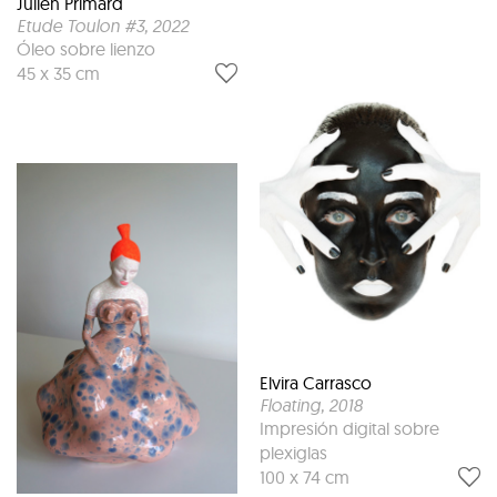
Julien Primard
Etude Toulon #3
, 2022
Óleo sobre lienzo
45 x 35 cm
Elvira Carrasco
Floating
, 2018
Impresión digital sobre
plexiglas
100 x 74 cm