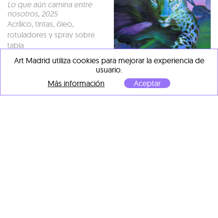
Lo que aún camina entre
nosotros
, 2025
Acrílico, tintas, óleo,
rotuladores y spray sobre
tabla
150 x 150 cm
Art Madrid utiliza cookies para mejorar la experiencia de
usuario.
Más información
Aceptar
Richard García
Silencio azul
, 2024
Acrílico, tintas, rotuladores y
spray sobre tabla.
120 x 70 cm