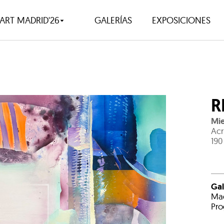
ART MADRID'26
GALERÍAS
EXPOSICIONES
R
Mie
Acr
190
Gal
Mad
Pro