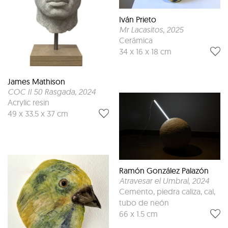
Iván Prieto
Mr Lacasitos
, 2025
Cerámica
34 x 16 x 18 cm
James Mathison
COC II 50 Rasgada
, 2024
Acrylic resin
49 x 33.5 x 37 cm
Ramón González Palazón
Atravesar el Umbral
, 2024
Cemento, piedra caliza, cal,
tubo de neón
66 x 1.5 cm