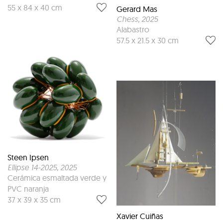
55 x 84 x 40 cm
Gerard Mas
Chess
, 2025
Alabastro
57.5 x 21.5 x 30 cm
Steen Ipsen
Ellipse 14-2025
, 2025
Cerámica esmaltada verde y
PVC naranja
37 x 39 x 35 cm
Xavier Cuiñas