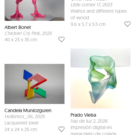
Little corner 17
, 2023
Walnut and different types
of wood
9.6 x 5.7 x 5.5 cm
Albert Bonet
Chicken Cry Pink
, 2025
40 x 23 x 35 cm
Candela Muniozguren
Prado Vielsa
Holismos_06
, 2025
haz de luz 2
, 2026
Lacquered steel
impresión digital en
24 x 24 x 25 cm
metacrilato de colada