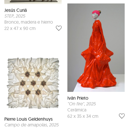
Jesús Curiá
STEP
, 2025
Bronce, madera e hierro
22 x 47 x 90 cm
Iván Prieto
"On fire"
, 2025
Cerámica
62 x 35 x 34 cm
Pierre Louis Geldenhuys
Campo de amapolas
, 2025