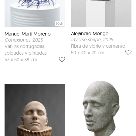
SOLD
Alejandro Monge
Manuel Martí Moreno
Inverse shape
, 2025
Conexiones
, 2025
Fibra de vidrio y cemento
Varillas corrugadas,
50 x 40 x 20 cm
soldadas y pintadas
53 x 50 x 38 cm