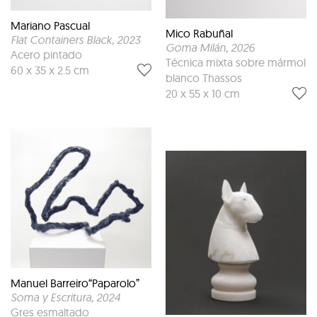
Mariano Pascual
Mico Rabuñal
Flat Containers Black
, 2023
Goma Milán
, 2026
Acero pintado
Técnica mixta sobre mármol
60 x 35 x 2.5 cm
blanco Thassos
20 x 55 x 10 cm
Manuel Barreiro“Paparolo”
Soma y Escritura
, 2024
Gres esmaltado