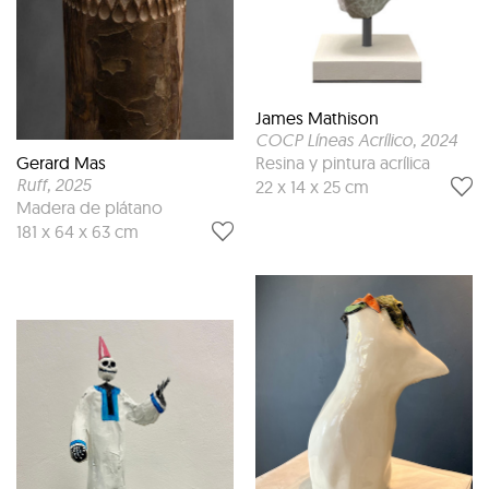
James Mathison
COCP Líneas Acrílico
, 2024
Gerard Mas
Resina y pintura acrílica
Ruff
, 2025
22 x 14 x 25 cm
Madera de plátano
181 x 64 x 63 cm