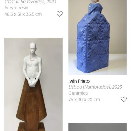
COC III 50 Ovoides
, 2023
Acrylic resin
48.5 x 31 x 36.5 cm
Iván Prieto
Lisboa (Namorados)
, 2025
Cerámica
75 x 30 x 20 cm