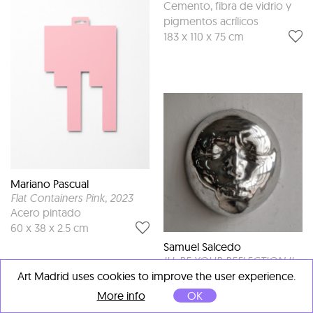
Cemento, fibra de vidrio y
pigmentos acrílicos
183 x 110 x 75 cm
Mariano Pascual
Flat Containers Pink
, 2023
Acero pintado
60 x 38 x 2.5 cm
Samuel Salcedo
ILL BE YOUR REFLECTION II
,
2026
Art Madrid uses cookies to improve the user experience.
Aluminio cromado.
More info
OK
45 x 45 x 20 cm