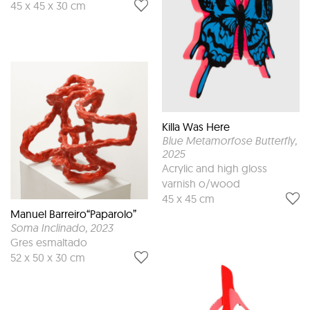
45 x 45 x 30 cm
Killa Was Here
Blue Metamorfose Butterfly
,
2025
Acrylic and high gloss
varnish o/wood
45 x 45 cm
Manuel Barreiro“Paparolo”
Soma Inclinado
, 2023
Gres esmaltado
52 x 50 x 30 cm