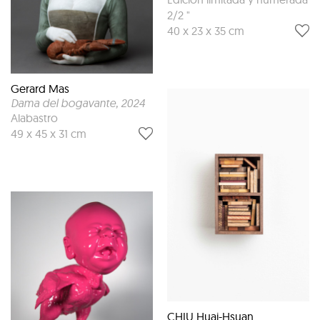
2/2 "
40 x 23 x 35 cm
Gerard Mas
Dama del bogavante
, 2024
Alabastro
49 x 45 x 31 cm
CHIU Huai-Hsuan