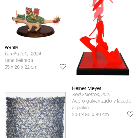
Perrilla
Familia feliz
, 2024
Lana fieltrada
35 x 20 x 22 cm
Heiner Meyer
Red Stilettos
, 2021
Acero galvanizado y lacado
al polvo
200 x 80 x 80 cm