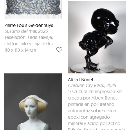
Pierre Louis Geldenhuys
Susurro del mar
, 2025
Teselación, seda salvaje,
chiffon, hilo y caja de luz
110 x 110 x 14 cm
Albert Bonet
Chicken Cry Black
, 2025
"Escultura en impresión 3D
creada por Albert Bonet
pintada en poliuretano
automotriz sobre resina
epoxi con agregado
mineral y ácido poliláctico.
Edición limitada y numerada