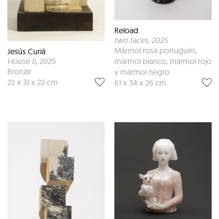
Reload
two faces
, 2025
Mármol rosa portugués,
Jesús Curiá
House II
, 2025
mármol blanco, mármol rojo
Bronze
y mármol negro
22 x 31 x 22 cm
61 x 34 x 26 cm