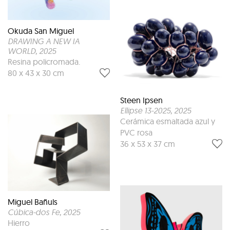
Okuda San Miguel
DRAWING A NEW IA
WORLD
, 2025
Resina policromada.
80 x 43 x 30 cm
Steen Ipsen
Ellipse 13-2025
, 2025
Cerámica esmaltada azul y
PVC rosa
36 x 53 x 37 cm
Miguel Bañuls
Cúbica-dos Fe
, 2025
Hierro