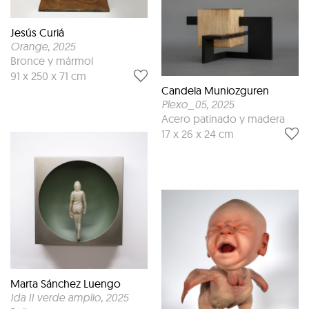
Jesús Curiá
Orange
, 2025
Bronce y mármol
91 x 250 x 71 cm
Candela Muniozguren
Plexo_05
, 2025
Acero patinado y madera
17 x 26 x 24 cm
Marta Sánchez Luengo
Ida II verde amplio
, 2025