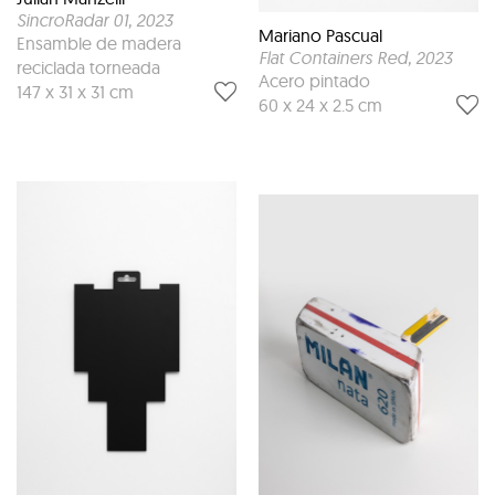
SincroRadar 01
, 2023
Mariano Pascual
Ensamble de madera
Flat Containers Red
, 2023
reciclada torneada
Acero pintado
147 x 31 x 31 cm
60 x 24 x 2.5 cm