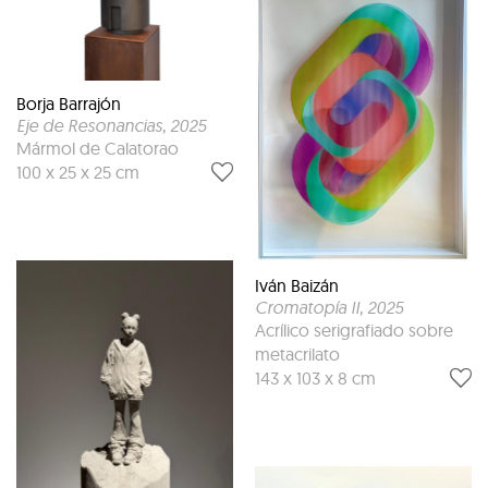
Borja Barrajón
Eje de Resonancias
, 2025
Mármol de Calatorao
100 x 25 x 25 cm
Iván Baizán
Cromatopía II
, 2025
Acrílico serigrafiado sobre
metacrilato
143 x 103 x 8 cm