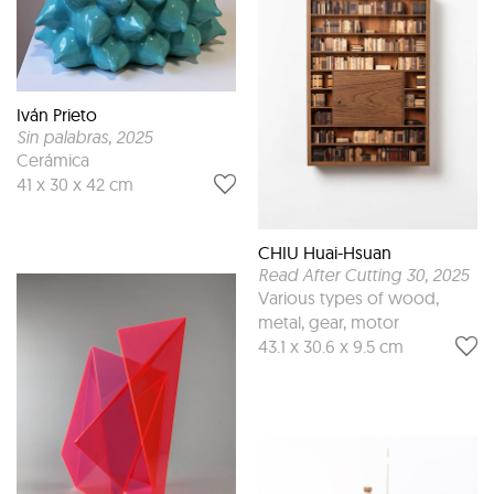
Iván Prieto
Sin palabras
, 2025
Cerámica
41 x 30 x 42 cm
CHIU Huai-Hsuan
Read After Cutting 30
, 2025
Various types of wood,
metal, gear, motor
43.1 x 30.6 x 9.5 cm