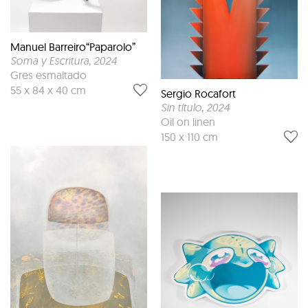
Manuel Barreiro“Paparolo”
Soma y Escritura
, 2024
Gres esmaltado
55 x 84 x 40 cm
Sergio Rocafort
Sin título
, 2024
Oil on linen
150 x 110 cm