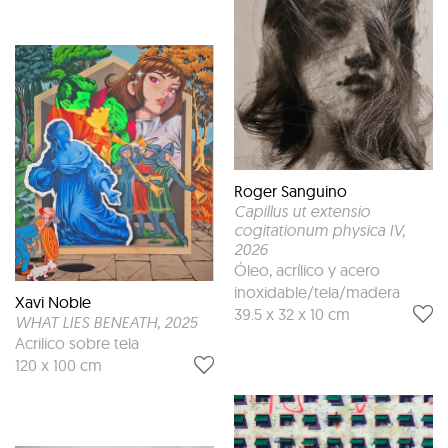
Roger Sanguino
Capillus ut extensio
cogitationum physica IV
,
2026
Óleo, acrílico y acero
inoxidable/tela/madera
Xavi Noble
39.5 x 32 x 10 cm
WHAT LIES BENEATH
, 2025
Acrilico sobre tela
120 x 100 cm