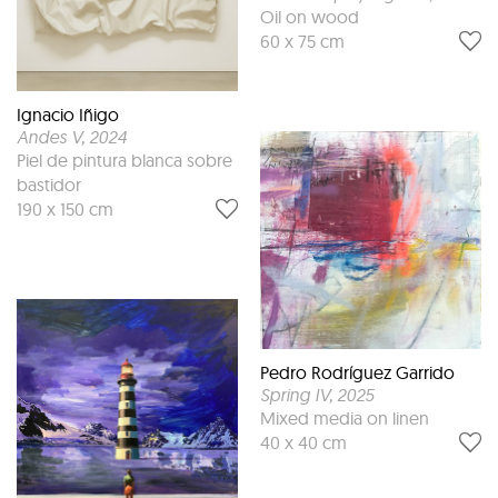
Oil on wood
60 x 75 cm
Ignacio Iñigo
Andes V
, 2024
Piel de pintura blanca sobre
bastidor
190 x 150 cm
Pedro Rodríguez Garrido
Spring IV
, 2025
Mixed media on linen
40 x 40 cm