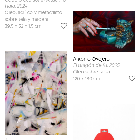
Hara
, 2024
Óleo, acrílico y metacrilato
sobre tela y madera
39.5 x 32 x 1.5 cm
Antonio Ovejero
El dragón de fu
, 2025
Óleo sobre tabla
120 x 180 cm