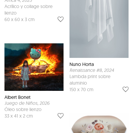
África 4
, 2025
Acrílico y collage sobre
lienzo
60 x 60 x 3 cm
Nuno Horta
Renaissance #8
, 2024
Lambda print sobre
aluminio
150 x 70 cm
Albert Bonet
Juego de Niños
, 2026
Óleo sobre lienzo
33 x 41 x 2 cm