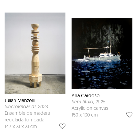
Ana Cardoso
Julian Manzelli
Sem título
, 2025
SincroRadar 01
, 2023
Acrylic on canvas
Ensamble de madera
150 x 130 cm
reciclada torneada
147 x 31 x 31 cm