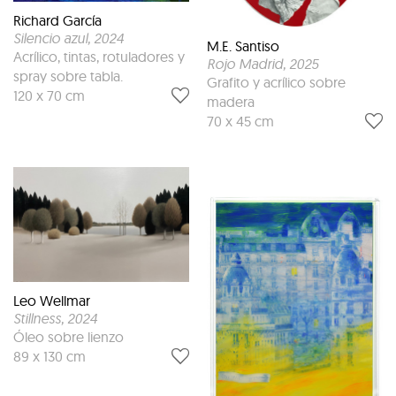
Richard García
Silencio azul
, 2024
M.E. Santiso
Acrílico, tintas, rotuladores y
Rojo Madrid
, 2025
spray sobre tabla.
Grafito y acrílico sobre
120 x 70 cm
madera
70 x 45 cm
Leo Wellmar
Stillness
, 2024
Óleo sobre lienzo
89 x 130 cm