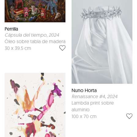
Perrilla
Cápsula del tiempo
, 2024
Óleo sobre tabla de madera
30 x 39.5 cm
Nuno Horta
Renaissance #4
, 2024
Lambda print sobre
aluminio
100 x 70 cm