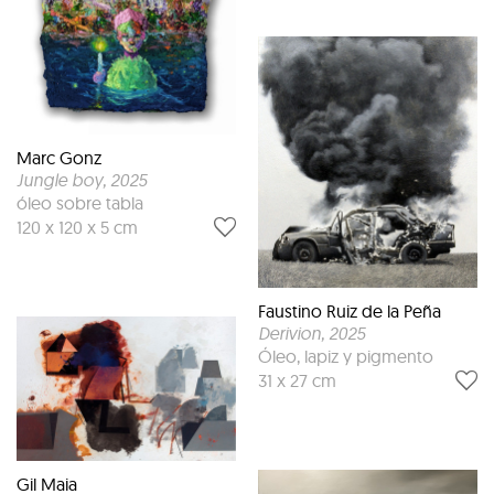
Marc Gonz
Jungle boy
, 2025
óleo sobre tabla
120 x 120 x 5 cm
Faustino Ruiz de la Peña
Derivion
, 2025
Óleo, lapiz y pigmento
31 x 27 cm
Gil Maia