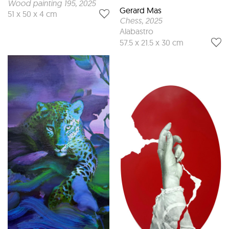
Wood painting 195
, 2025
Gerard Mas
51 x 50 x 4 cm
Chess
, 2025
Alabastro
57.5 x 21.5 x 30 cm