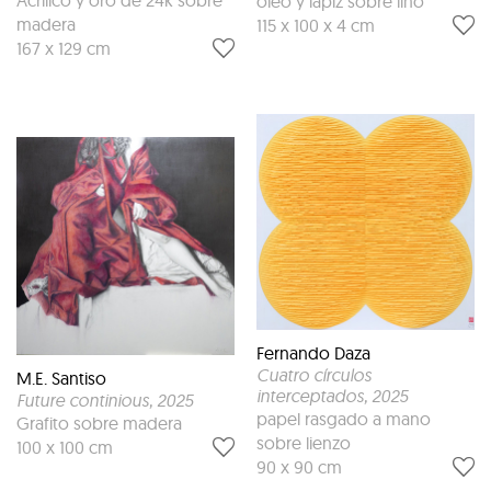
Acrílico y oro de 24k sobre
óleo y lápiz sobre lino
madera
115 x 100 x 4 cm
167 x 129 cm
Fernando Daza
Cuatro círculos
M.E. Santiso
interceptados
, 2025
Future continious
, 2025
papel rasgado a mano
Grafito sobre madera
sobre lienzo
100 x 100 cm
90 x 90 cm