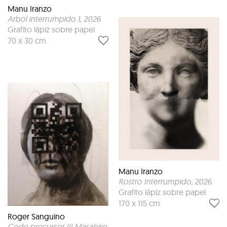
Manu Iranzo
Arbol interrumpido 1
, 2026
Grafito lápiz sobre papel
70 x 30 cm
Manu Iranzo
Rostro Interrumpido
, 2026
Grafito lápiz sobre papel
170 x 115 cm
Roger Sanguino
Code precursor III Masahiro