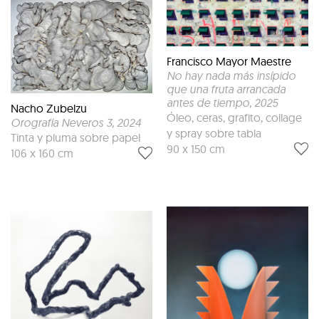
Francisco Mayor Maestre
No hay nada más insípido
que una fruta arrancada
antes de tiempo
, 2025
Nacho Zubelzu
Óleo, ceras, grafito, collage
Orografía Neveros 3
, 2024
y spray sobre tabla
Tinta y pluma sobre papel
90 x 150 cm
106 x 160 cm