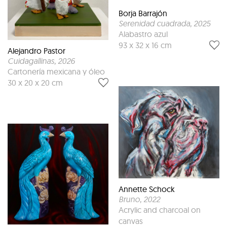
Borja Barrajón
Serenidad cuadrada
, 2025
Alabastro azul
93 x 32 x 16 cm
Alejandro Pastor
Cuidagallinas
, 2026
Cartonería mexicana y óleo
30 x 20 x 20 cm
Annette Schock
Bruno
, 2022
Acrylic and charcoal on
canvas