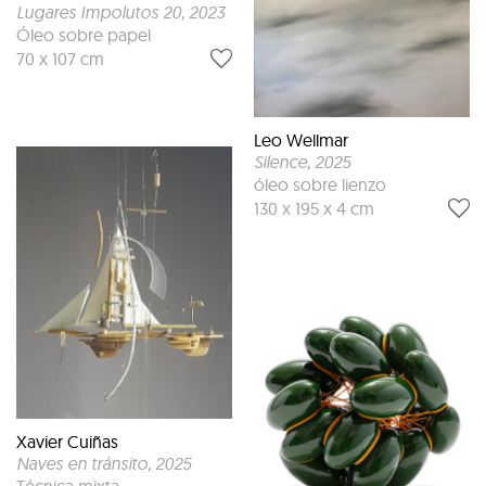
Lugares Impolutos 20
, 2023
Óleo sobre papel
70 x 107 cm
Leo Wellmar
Silence
, 2025
óleo sobre lienzo
130 x 195 x 4 cm
Xavier Cuiñas
Naves en tránsito
, 2025
Técnica mixta