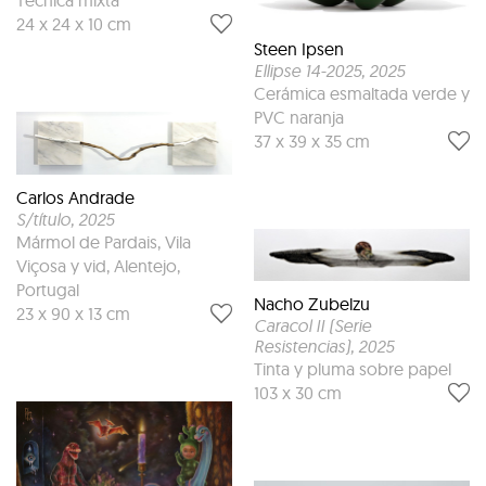
24 x 24 x 10 cm
Steen Ipsen
Ellipse 14-2025
, 2025
Cerámica esmaltada verde y
PVC naranja
37 x 39 x 35 cm
Carlos Andrade
S/título
, 2025
Mármol de Pardais, Vila
Viçosa y vid, Alentejo,
Portugal
Nacho Zubelzu
23 x 90 x 13 cm
Caracol II (Serie
Resistencias)
, 2025
Tinta y pluma sobre papel
103 x 30 cm