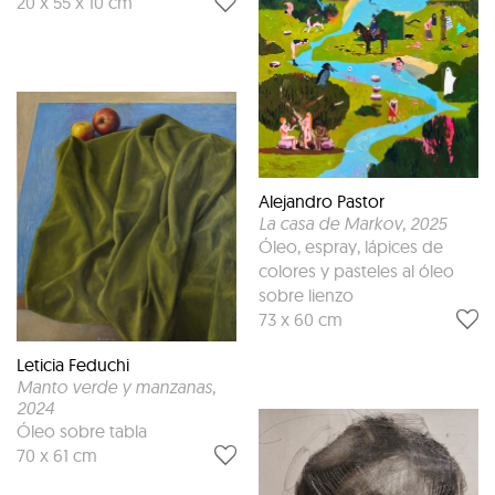
20 x 55 x 10 cm
Alejandro Pastor
La casa de Markov
, 2025
Óleo, espray, lápices de
colores y pasteles al óleo
sobre lienzo
73 x 60 cm
Leticia Feduchi
Manto verde y manzanas
,
2024
Óleo sobre tabla
70 x 61 cm