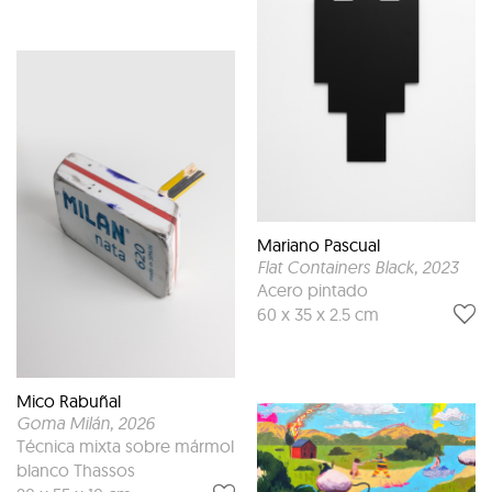
Mariano Pascual
Flat Containers Black
, 2023
Acero pintado
60 x 35 x 2.5 cm
Mico Rabuñal
Goma Milán
, 2026
Técnica mixta sobre mármol
blanco Thassos