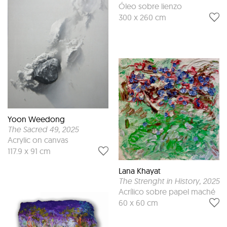
Óleo sobre lienzo
300 x 260 cm
Yoon Weedong
The Sacred 49
, 2025
Acrylic on canvas
117.9 x 91 cm
Lana Khayat
The Strenght in History
, 2025
Acrílico sobre papel maché
60 x 60 cm