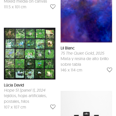
Mixed media on canvas
111.5 x 101 cm
Lil Blanc
75 The Quiet Gold
, 2025
Mixta y resina de alto brillo
sobre tabla
146 x 114 cm
Lúcia David
Hope 51 (panel 1)
, 2024
tejidos, hojas artificiales,
postales, hilos
107 x 107 cm