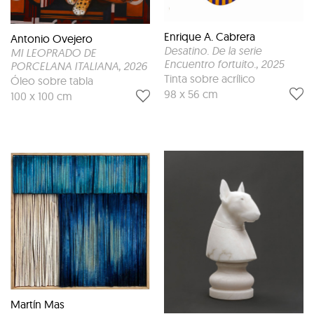
Enrique A. Cabrera
Antonio Ovejero
Desatino. De la serie
MI LEOPRADO DE
Encuentro fortuito.
, 2025
PORCELANA ITALIANA
, 2026
Tinta sobre acrílico
Óleo sobre tabla
98 x 56 cm
100 x 100 cm
Martín Mas