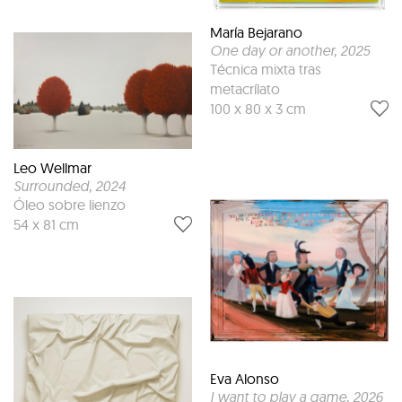
María Bejarano
One day or another
, 2025
Técnica mixta tras
metacrílato
100 x 80 x 3 cm
Leo Wellmar
Surrounded
, 2024
Óleo sobre lienzo
54 x 81 cm
Eva Alonso
I want to play a game
, 2026