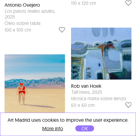
110 x 120 cm
Antonio Ovejero
Los pavos reales azules
,
2025
Óleo sobre tabla
100 x 100 cm
Rob van Hoek
Tall trees
, 2025
técnica mixta sobre lienzo
60 x 60 cm
Art Madrid uses cookies to improve the user experience.
Maria Svarbova
Desert
, 2019
More info
OK
Digital print on paper