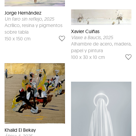
Jorge Hernández
Un faro sin reflejo
, 2025
Acrílico, resina y pigmentos
Xavier Cuiñas
sobre tabla
Viaxe a Baucis
, 2025
150 x 150 cm
Alhambre de acero, madera,
papel y pintura
100 x 30 x 10 cm
Khalid El Bekay