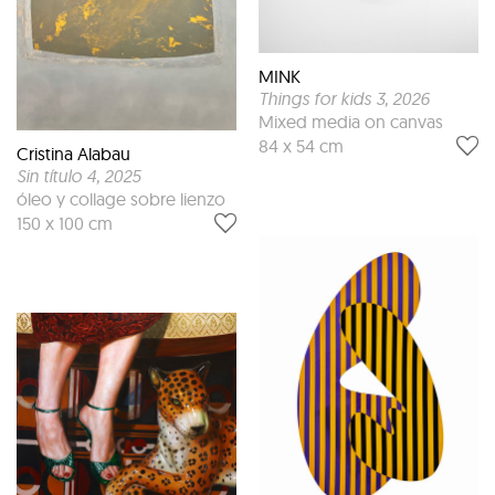
MINK
Things for kids 3
, 2026
Mixed media on canvas
84 x 54 cm
Cristina Alabau
Sin título 4
, 2025
óleo y collage sobre lienzo
150 x 100 cm