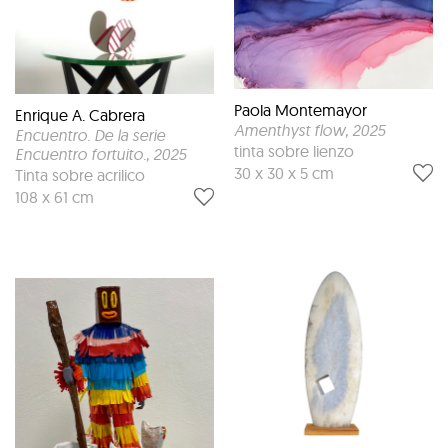
Paola Montemayor
Enrique A. Cabrera
Amenthyst flow
, 2025
Encuentro. De la serie
tinta sobre lienzo
Encuentro fortuito.
, 2025
30 x 30 x 5 cm
Tinta sobre acrilico
108 x 61 cm