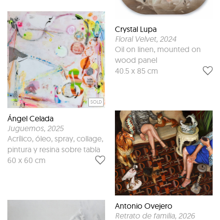
Crystal Lupa
Floral Velvet
, 2024
Oil on linen, mounted on
wood panel
40.5 x 85 cm
SOLD
Ángel Celada
Juguemos
, 2025
Acrílico, óleo, spray, collage,
pintura y resina sobre tabla
60 x 60 cm
Antonio Ovejero
Retrato de familia
, 2026